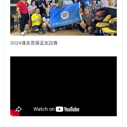
生為中心」推動AI融入教學，跨域研究育才
逢甲大學泰國校友會45周年慶 暨第13、14屆會長交接圓滿成功！
體育教學中心主任王亭文勇奪「2025 CAPA台
逢甲大學泰國校友會 第45週年會員大會 於昭披耶河舉辦歡迎宴
灣公開賽」公開女雙冠軍
逢甲資電科技與未來系列演講 10/14 簡良益 董事長 (掌門精釀啤酒)
逢甲大學EMBA舉辦新生共善營 以「大好・共
善・同樂」開啟學習新旅程
2024逢友普羅盃友誼賽
【轉載】麗明營造第24屆公益捐血9月10日登
場 歡迎企業踴躍參與
逢甲大學高承恕董事長演講【世界經濟新版圖?
舊版圖?】--世界500強企業
龍谷大學師生來訪逢甲 共同探討永續林業與CLT
建築發展
傳承逢甲精神！泰國校友會45週年慶 新任會長
上任、青年世代接棒注入新動能
逢甲航太系勇奪國防競賽優勝 智慧無人機突破
GPS限制