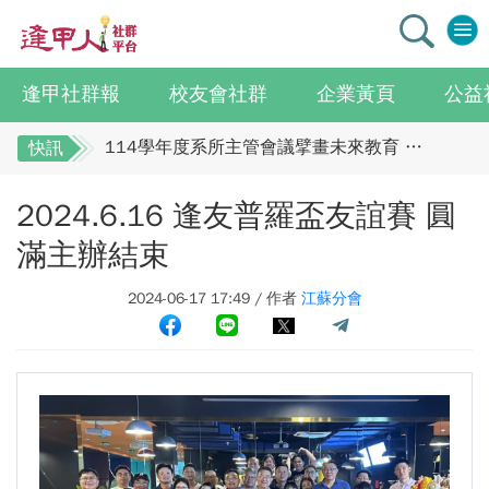
全校社團博覽會2.0 精彩片段
迎接七線齊發！逢甲領航M6大學系統與臺中捷運共同培育中臺灣捷運人才
逢甲國貿99級校友 李樺仙 學姐
逢甲社群報
校友會社群
企業黃頁
公益
【逢甲經濟人會訊】9月號出刊
114學年度系所主管會議擘畫未來教育 以「學生為中心」推動AI融入教學，跨域研究育才
快訊
逢甲大學校友總會李明和總會長 獻上最誠摯祝
體育教學中心主任王亭文勇奪「2025 CAPA台灣公開賽」公開女雙冠軍
2024.6.16 逢友普羅盃友誼賽 圓
賀江蘇校友分會
逢甲大學EMBA舉辦新生共善營 以「大好・共善・同樂」開啟學習新旅程
馬來西亞逢甲大學校友會全體理事誠擊祝賀 ：
【轉載】麗明營造第24屆公益捐血9月10日登場 歡迎企業踴躍參與
滿主辦結束
江蘇年會圓滿成功！
逢甲大學高承恕董事長演講【世界經濟新版圖?舊版圖?】--世界500強企業
2024-06-17 17:49 / 作者
江蘇分會
全校社團博覽會2.0 精彩片段
龍谷大學師生來訪逢甲 共同探討永續林業與CLT建築發展
迎接七線齊發！逢甲領航M6大學系統與臺中捷
傳承逢甲精神！泰國校友會45週年慶 新任會長上任、青年世代接棒注入新動能
運共同培育中臺灣捷運人才
逢甲航太系勇奪國防競賽優勝 智慧無人機突破GPS限制
逢甲國貿99級校友 李樺仙 學姐
GI Day 2025｜空間資訊技術交流日-跨域感知・智慧行動
【逢甲經濟人會訊】9月號出刊
2025.08.31 逢甲大學泰國校友會第13&14屆會長交接典禮 泰國三日之旅
逢甲大學加東校友會 2025 Aug 31 聚會
114學年度系所主管會議擘畫未來教育 以「學