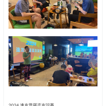
2024 逢友普羅盃友誼賽