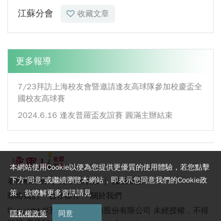
江蘇分會
收藏文章
更多報導
7/23拜訪上海校友會暨邀請逢友高球隊參加校慶盃全
國校友高球賽
2024.6.16 逢友普羅盃友誼賽 圓滿主辦結束
本網站使用Cookie以便為您提供更優質的使用體驗，若您點擊
下方“同意”或繼續瀏覽本網站，即表示您同意我們的Cookie政
著作權聲明
｜
隱私權政策
｜
服務條款
策，欲瞭解更多資訊請見
聯絡我們
合作夥伴
關於我們
Copyright ©五九讚科技行銷股份有限公司 未經授權．不得
隱私權政策
同意