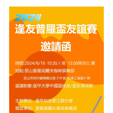
GI Day 2025｜空間資訊技術交流日-跨域感
知・智慧行動
2025.08.31 逢甲大學泰國校友會第13&14屆
會長交接典禮 泰國三日之旅
逢甲大學加東校友會 2025 Aug 31 聚會
逢甲大學泰國校友會45周年慶 暨第13、14屆
會長交接圓滿成功！
逢甲大學泰國校友會 第45週年會員大會 於昭披
耶河舉辦歡迎宴
逢甲資電科技與未來系列演講 10/14 簡良益 董
事長 (掌門精釀啤酒)