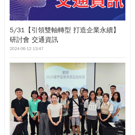
生為中心」推動AI融入教學，跨域研究育才
傳承逢甲精神！泰國校友會45週年慶 新任會長上任、青年世代接棒注入新動能
體育教學中心主任王亭文勇奪「2025 CAPA台
逢甲航太系勇奪國防競賽優勝 智慧無人機突破GPS限制
灣公開賽」公開女雙冠軍
GI Day 2025｜空間資訊技術交流日-跨域感知・智慧行動
5/31【引領雙軸轉型 打造企業永續】
逢甲大學EMBA舉辦新生共善營 以「大好・共
2025.08.31 逢甲大學泰國校友會第13&14屆會長交接典禮 泰國三日之旅
研討會 交通資訊
逢甲大學加東校友會 2025 Aug 31 聚會
善・同樂」開啟學習新旅程
2024-06-12 13:47
【轉載】麗明營造第24屆公益捐血9月10日登
逢甲大學泰國校友會45周年慶 暨第13、14屆會長交接圓滿成功！
場 歡迎企業踴躍參與
逢甲大學泰國校友會 第45週年會員大會 於昭披耶河舉辦歡迎宴
逢甲大學高承恕董事長演講【世界經濟新版圖?
逢甲資電科技與未來系列演講 10/14 簡良益 董事長 (掌門精釀啤酒)
舊版圖?】--世界500強企業
龍谷大學師生來訪逢甲 共同探討永續林業與CLT
建築發展
傳承逢甲精神！泰國校友會45週年慶 新任會長
上任、青年世代接棒注入新動能
逢甲航太系勇奪國防競賽優勝 智慧無人機突破
GPS限制