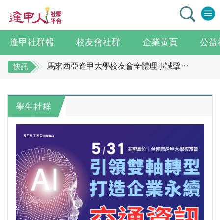
逢甲社群報
校友會社群
企業黃頁
公益
逢甲大學校友總會李明和總會長 獻上最誠摯祝賀江蘇校友分會
馬來西亞逢甲大學校友會全體理事誠擊祝賀 ：江蘇年會圓滿成功！
快訊
全校社團博覽會2.0 精彩片段
逢甲大學校友總會李明和總會長 獻上最誠摯祝
賀江蘇校友分會
迎接七線齊發！逢甲領航M6大學系統與臺中捷運共同培育中臺灣捷運人才
學生社群
逢甲國貿99級校友 李樺仙 學姐
馬來西亞逢甲大學校友會全體理事誠擊祝賀 ：
【逢甲經濟人會訊】9月號出刊
江蘇年會圓滿成功！
全校社團博覽會2.0 精彩片段
114學年度系所主管會議擘畫未來教育 以「學生為中心」推動AI融入教學，跨域研究育才
迎接七線齊發！逢甲領航M6大學系統與臺中捷
體育教學中心主任王亭文勇奪「2025 CAPA台灣公開賽」公開女雙冠軍
運共同培育中臺灣捷運人才
逢甲大學EMBA舉辦新生共善營 以「大好・共善・同樂」開啟學習新旅程
逢甲國貿99級校友 李樺仙 學姐
【轉載】麗明營造第24屆公益捐血9月10日登場 歡迎企業踴躍參與
【逢甲經濟人會訊】9月號出刊
逢甲大學高承恕董事長演講【世界經濟新版圖?舊版圖?】--世界500強企業
114學年度系所主管會議擘畫未來教育 以「學
龍谷大學師生來訪逢甲 共同探討永續林業與CLT建築發展