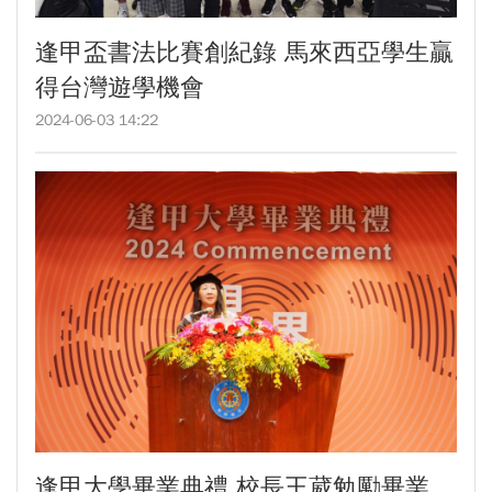
GI Day 2025｜空間資訊技術交流日-跨域感
逢甲盃書法比賽創紀錄 馬來西亞學生贏
知・智慧行動
得台灣遊學機會
2025.08.31 逢甲大學泰國校友會第13&14屆
會長交接典禮 泰國三日之旅
2024-06-03 14:22
逢甲大學加東校友會 2025 Aug 31 聚會
逢甲大學泰國校友會45周年慶 暨第13、14屆
會長交接圓滿成功！
逢甲大學泰國校友會 第45週年會員大會 於昭披
耶河舉辦歡迎宴
逢甲資電科技與未來系列演講 10/14 簡良益 董
事長 (掌門精釀啤酒)
逢甲大學畢業典禮 校長王葳勉勵畢業