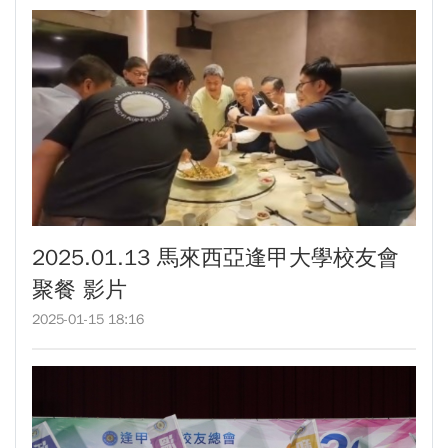
生為中心」推動AI融入教學，跨域研究育才
傳承逢甲精神！泰國校友會45週年慶 新任會長上任、青年世代接棒注入新動能
體育教學中心主任王亭文勇奪「2025 CAPA台
逢甲航太系勇奪國防競賽優勝 智慧無人機突破GPS限制
灣公開賽」公開女雙冠軍
GI Day 2025｜空間資訊技術交流日-跨域感知・智慧行動
逢甲大學EMBA舉辦新生共善營 以「大好・共
2025.08.31 逢甲大學泰國校友會第13&14屆會長交接典禮 泰國三日之旅
逢甲大學加東校友會 2025 Aug 31 聚會
善・同樂」開啟學習新旅程
【轉載】麗明營造第24屆公益捐血9月10日登
逢甲大學泰國校友會45周年慶 暨第13、14屆會長交接圓滿成功！
場 歡迎企業踴躍參與
逢甲大學泰國校友會 第45週年會員大會 於昭披耶河舉辦歡迎宴
逢甲大學高承恕董事長演講【世界經濟新版圖?
逢甲資電科技與未來系列演講 10/14 簡良益 董事長 (掌門精釀啤酒)
2025.01.13 馬來西亞逢甲大學校友會
舊版圖?】--世界500強企業
聚餐 影片
龍谷大學師生來訪逢甲 共同探討永續林業與CLT
建築發展
2025-01-15 18:16
傳承逢甲精神！泰國校友會45週年慶 新任會長
上任、青年世代接棒注入新動能
逢甲航太系勇奪國防競賽優勝 智慧無人機突破
GPS限制