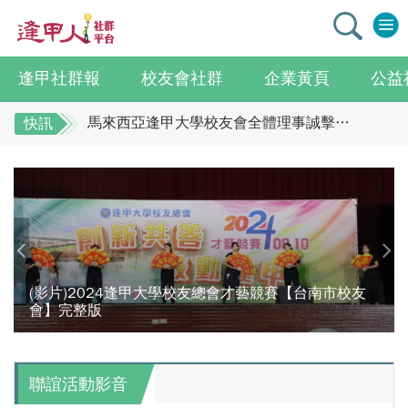
逢甲社群報
校友會社群
企業黃頁
公益
逢甲大學校友總會李明和總會長 獻上最誠摯祝賀江蘇校友分會
馬來西亞逢甲大學校友會全體理事誠擊祝賀 ：江蘇年會圓滿成功！
快訊
全校社團博覽會2.0 精彩片段
逢甲大學校友總會李明和總會長 獻上最誠摯祝
賀江蘇校友分會
迎接七線齊發！逢甲領航M6大學系統與臺中捷運共同培育中臺灣捷運人才
逢甲國貿99級校友 李樺仙 學姐
馬來西亞逢甲大學校友會全體理事誠擊祝賀 ：
【逢甲經濟人會訊】9月號出刊
江蘇年會圓滿成功！
全校社團博覽會2.0 精彩片段
114學年度系所主管會議擘畫未來教育 以「學生為中心」推動AI融入教學，跨域研究育才
迎接七線齊發！逢甲領航M6大學系統與臺中捷
體育教學中心主任王亭文勇奪「2025 CAPA台灣公開賽」公開女雙冠軍
(影片)2024逢甲大學校友總會才藝競賽【台南市校友
會】完整版
運共同培育中臺灣捷運人才
逢甲大學EMBA舉辦新生共善營 以「大好・共善・同樂」開啟學習新旅程
逢甲國貿99級校友 李樺仙 學姐
【轉載】麗明營造第24屆公益捐血9月10日登場 歡迎企業踴躍參與
【逢甲經濟人會訊】9月號出刊
逢甲大學高承恕董事長演講【世界經濟新版圖?舊版圖?】--世界500強企業
聯誼活動影音
114學年度系所主管會議擘畫未來教育 以「學
龍谷大學師生來訪逢甲 共同探討永續林業與CLT建築發展