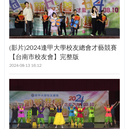
GI Day 2025｜空間資訊技術交流日-跨域感
知・智慧行動
2025.08.31 逢甲大學泰國校友會第13&14屆
會長交接典禮 泰國三日之旅
逢甲大學加東校友會 2025 Aug 31 聚會
(影片)2024逢甲大學校友總會才藝競賽
逢甲大學泰國校友會45周年慶 暨第13、14屆
【台南市校友會】完整版
會長交接圓滿成功！
逢甲大學泰國校友會 第45週年會員大會 於昭披
2024-08-13 16:12
耶河舉辦歡迎宴
逢甲資電科技與未來系列演講 10/14 簡良益 董
事長 (掌門精釀啤酒)