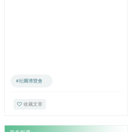
GI Day 2025｜空間資訊技術交流日-跨域感
知・智慧行動
2025.08.31 逢甲大學泰國校友會第13&14屆
會長交接典禮 泰國三日之旅
逢甲大學加東校友會 2025 Aug 31 聚會
逢甲大學泰國校友會45周年慶 暨第13、14屆
會長交接圓滿成功！
逢甲大學泰國校友會 第45週年會員大會 於昭披
耶河舉辦歡迎宴
#社團博覽會
逢甲資電科技與未來系列演講 10/14 簡良益 董
事長 (掌門精釀啤酒)
收藏文章