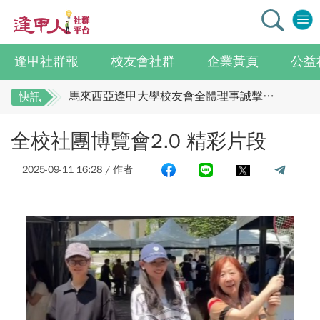
逢甲社群報
校友會社群
企業黃頁
公益
逢甲大學校友總會李明和總會長 獻上最誠摯祝賀江蘇校友分會
馬來西亞逢甲大學校友會全體理事誠擊祝賀 ：江蘇年會圓滿成功！
快訊
全校社團博覽會2.0 精彩片段
逢甲大學校友總會李明和總會長 獻上最誠摯祝
全校社團博覽會2.0 精彩片段
賀江蘇校友分會
迎接七線齊發！逢甲領航M6大學系統與臺中捷運共同培育中臺灣捷運人才
逢甲國貿99級校友 李樺仙 學姐
馬來西亞逢甲大學校友會全體理事誠擊祝賀 ：
2025-09-11 16:28 / 作者
【逢甲經濟人會訊】9月號出刊
江蘇年會圓滿成功！
全校社團博覽會2.0 精彩片段
114學年度系所主管會議擘畫未來教育 以「學生為中心」推動AI融入教學，跨域研究育才
迎接七線齊發！逢甲領航M6大學系統與臺中捷
體育教學中心主任王亭文勇奪「2025 CAPA台灣公開賽」公開女雙冠軍
運共同培育中臺灣捷運人才
逢甲大學EMBA舉辦新生共善營 以「大好・共善・同樂」開啟學習新旅程
逢甲國貿99級校友 李樺仙 學姐
【轉載】麗明營造第24屆公益捐血9月10日登場 歡迎企業踴躍參與
【逢甲經濟人會訊】9月號出刊
逢甲大學高承恕董事長演講【世界經濟新版圖?舊版圖?】--世界500強企業
114學年度系所主管會議擘畫未來教育 以「學
龍谷大學師生來訪逢甲 共同探討永續林業與CLT建築發展