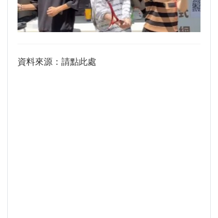
生為中心」推動AI融入教學，跨域研究育才
傳承逢甲精神！泰國校友會45週年慶 新任會長上任、青年世代接棒注入新動能
體育教學中心主任王亭文勇奪「2025 CAPA台
逢甲航太系勇奪國防競賽優勝 智慧無人機突破GPS限制
灣公開賽」公開女雙冠軍
GI Day 2025｜空間資訊技術交流日-跨域感知・智慧行動
逢甲大學EMBA舉辦新生共善營 以「大好・共
2025.08.31 逢甲大學泰國校友會第13&14屆會長交接典禮 泰國三日之旅
資料來源：請點此處
逢甲大學加東校友會 2025 Aug 31 聚會
善・同樂」開啟學習新旅程
【轉載】麗明營造第24屆公益捐血9月10日登
逢甲大學泰國校友會45周年慶 暨第13、14屆會長交接圓滿成功！
場 歡迎企業踴躍參與
逢甲大學泰國校友會 第45週年會員大會 於昭披耶河舉辦歡迎宴
逢甲大學高承恕董事長演講【世界經濟新版圖?
逢甲資電科技與未來系列演講 10/14 簡良益 董事長 (掌門精釀啤酒)
舊版圖?】--世界500強企業
龍谷大學師生來訪逢甲 共同探討永續林業與CLT
建築發展
傳承逢甲精神！泰國校友會45週年慶 新任會長
上任、青年世代接棒注入新動能
逢甲航太系勇奪國防競賽優勝 智慧無人機突破
GPS限制