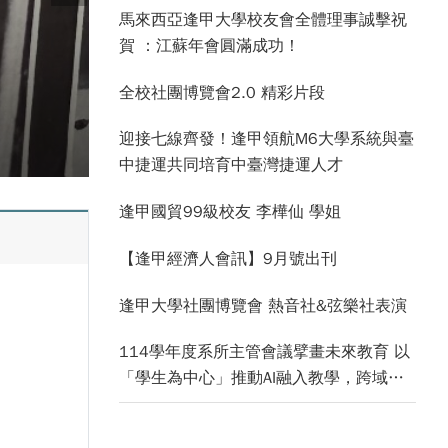
馬來西亞逢甲大學校友會全體理事誠擊祝
賀 ：江蘇年會圓滿成功！
全校社團博覽會2.0 精彩片段
迎接七線齊發！逢甲領航M6大學系統與臺
中捷運共同培育中臺灣捷運人才
逢甲國貿99級校友 李樺仙 學姐
【逢甲經濟人會訊】9月號出刊
逢甲大學社團博覽會 熱音社&弦樂社表演
114學年度系所主管會議擘畫未來教育 以
「學生為中心」推動AI融入教學，跨域研
究育才