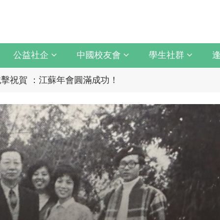
公益社企
中國校友會
學生社群
上最誠摯祝賀江蘇校友分會
擊祝賀 ：江蘇年會圓滿成功！
上最誠摯祝賀江蘇校友分會
統與臺中捷運共同培育中臺灣捷運人才
擊祝賀 ：江蘇年會圓滿成功！
統與臺中捷運共同培育中臺灣捷運人才
育 以「學生為中心」推動AI融入教學，跨域研究育才
5 CAPA台灣公開賽」公開女雙冠軍
以「大好・共善・同樂」開啟學習新旅程
育 以「學生為中心」推動AI融入教學，跨域研究育才
月10日登場 歡迎企業踴躍參與
5 CAPA台灣公開賽」公開女雙冠軍
新版圖?舊版圖?】--世界500強企業
以「大好・共善・同樂」開啟學習新旅程