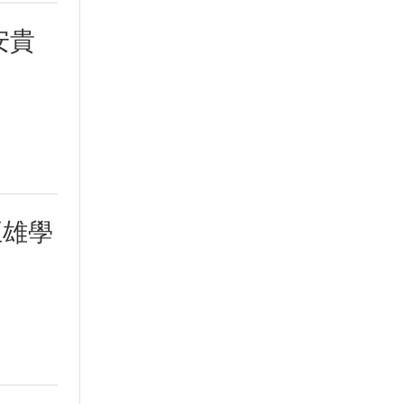
安貴
正雄學