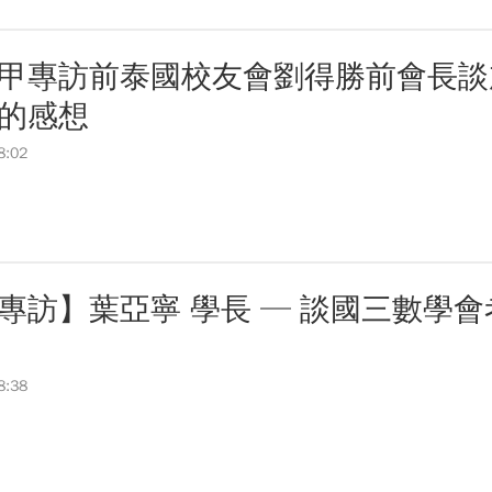
甲專訪前泰國校友會劉得勝前會長談
的感想
8:02
專訪】葉亞寧 學長 ─ 談國三數學會
8:38