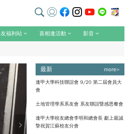
逢友福利站
喜相逢活動
影音
最新
more>
逢甲大學科技聯誼會 9/20 第二屆會員大
會
土地管理學系系友會 系友聯誼暨感恩餐會
逢甲大學校友總會李明和總會長 獻上最誠
摯祝賀江蘇校友分會