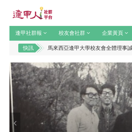
逢甲社群報
校友會社群
企業黃頁
逢甲大學校友總會李明和總會長 獻
快訊
馬來西亞逢甲大學校友會全體理事誠
全校社團博覽會2.0 精彩片段
逢甲大學校友總會李明和總會長 獻
迎接七線齊發！逢甲領航M6大學系
馬來西亞逢甲大學校友會全體理事誠
逢甲國貿99級校友 李樺仙 學姐
全校社團博覽會2.0 精彩片段
【逢甲經濟人會訊】9月號出刊
迎接七線齊發！逢甲領航M6大學系
114學年度系所主管會議擘畫未來教
逢甲國貿99級校友 李樺仙 學姐
體育教學中心主任王亭文勇奪「202
【逢甲經濟人會訊】9月號出刊
逢甲大學EMBA舉辦新生共善營 
114學年度系所主管會議擘畫未來教
【轉載】麗明營造第24屆公益捐血9
體育教學中心主任王亭文勇奪「202
逢甲大學高承恕董事長演講【世界經濟
逢甲大學EMBA舉辦新生共善營 