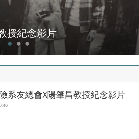
林業與CLT建築發展
月10日登場 歡迎企業踴躍參與
慶 新任會長上任、青年世代接棒注入新動能
新版圖?舊版圖?】--世界500強企業
人機突破GPS限制
林業與CLT建築發展
教授紀念影片
流日-跨域感知・智慧行動
慶 新任會長上任、青年世代接棒注入新動能
會第13&14屆會長交接典禮 泰國三日之旅
人機突破GPS限制
 聚會
流日-跨域感知・智慧行動
13、14屆會長交接圓滿成功！
會第13&14屆會長交接典禮 泰國三日之旅
大會 於昭披耶河舉辦歡迎宴
 聚會
 簡良益 董事長 (掌門精釀啤酒)
13、14屆會長交接圓滿成功！
大會 於昭披耶河舉辦歡迎宴
險系友總會X陽肇昌教授紀念影片
 簡良益 董事長 (掌門精釀啤酒)
0:46