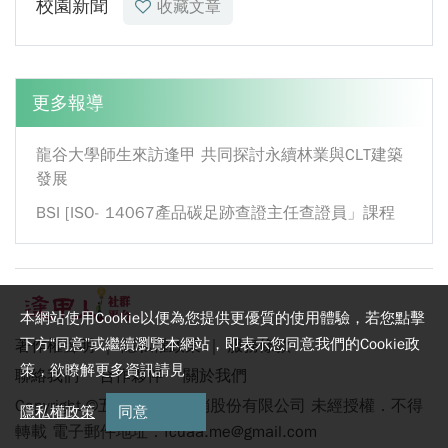
校園新聞
收藏文章
更多報導
龍谷大學師生來訪逢甲 共同探討永續林業與CLT建築
發展
BSI [ISO- 14067產品碳足跡查證主任查證員」課程
本網站使用Cookie以便為您提供更優質的使用體驗，若您點擊
下方“同意”或繼續瀏覽本網站，即表示您同意我們的Cookie政
著作權聲明
｜
隱私權政策
｜
服務條款
策，欲瞭解更多資訊請見
聯絡我們
合作夥伴
關於我們
Copyright ©五九讚科技行銷股份有限公司 未經授權．不得
隱私權政策
同意
轉載 電子郵件地址：
fcuaa.me@gmail.com