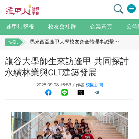
逢甲社群報
校友會社群
企業黃頁
公益
逢甲大學校友總會李明和總會長 獻上最誠摯祝賀江蘇校友分會
馬來西亞逢甲大學校友會全體理事誠擊祝賀 ：江蘇年會圓滿成功！
快訊
全校社團博覽會2.0 精彩片段
逢甲大學校友總會李明和總會長 獻上最誠摯祝
龍谷大學師生來訪逢甲 共同探討
賀江蘇校友分會
迎接七線齊發！逢甲領航M6大學系統與臺中捷運共同培育中臺灣捷運人才
逢甲國貿99級校友 李樺仙 學姐
馬來西亞逢甲大學校友會全體理事誠擊祝賀 ：
永續林業與CLT建築發展
【逢甲經濟人會訊】9月號出刊
江蘇年會圓滿成功！
2025-09-08 16:53 / 作者
校園新聞
全校社團博覽會2.0 精彩片段
114學年度系所主管會議擘畫未來教育 以「學生為中心」推動AI融入教學，跨域研究育才
迎接七線齊發！逢甲領航M6大學系統與臺中捷
體育教學中心主任王亭文勇奪「2025 CAPA台灣公開賽」公開女雙冠軍
運共同培育中臺灣捷運人才
逢甲大學EMBA舉辦新生共善營 以「大好・共善・同樂」開啟學習新旅程
逢甲國貿99級校友 李樺仙 學姐
【轉載】麗明營造第24屆公益捐血9月10日登場 歡迎企業踴躍參與
【逢甲經濟人會訊】9月號出刊
逢甲大學高承恕董事長演講【世界經濟新版圖?舊版圖?】--世界500強企業
114學年度系所主管會議擘畫未來教育 以「學
龍谷大學師生來訪逢甲 共同探討永續林業與CLT建築發展