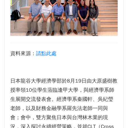
生為中心」推動AI融入教學，跨域研究育才
傳承逢甲精神！泰國校友會45週年慶 新任會長上任、青年世代接棒注入新動能
體育教學中心主任王亭文勇奪「2025 CAPA台
逢甲航太系勇奪國防競賽優勝 智慧無人機突破GPS限制
灣公開賽」公開女雙冠軍
GI Day 2025｜空間資訊技術交流日-跨域感知・智慧行動
逢甲大學EMBA舉辦新生共善營 以「大好・共
2025.08.31 逢甲大學泰國校友會第13&14屆會長交接典禮 泰國三日之旅
逢甲大學加東校友會 2025 Aug 31 聚會
善・同樂」開啟學習新旅程
【轉載】麗明營造第24屆公益捐血9月10日登
逢甲大學泰國校友會45周年慶 暨第13、14屆會長交接圓滿成功！
資料來源：
請點此處
場 歡迎企業踴躍參與
逢甲大學泰國校友會 第45週年會員大會 於昭披耶河舉辦歡迎宴
逢甲大學高承恕董事長演講【世界經濟新版圖?
逢甲資電科技與未來系列演講 10/14 簡良益 董事長 (掌門精釀啤酒)
舊版圖?】--世界500強企業
日本龍谷大學經濟學部於8月19日由大原盛樹教
龍谷大學師生來訪逢甲 共同探討永續林業與CLT
授率領10位學生蒞臨逢甲大學，與經濟學系師
建築發展
生展開交流發表會。經濟學系秦國軒、吳紀瑩
傳承逢甲精神！泰國校友會45週年慶 新任會長
上任、青年世代接棒注入新動能
老師，以及財務金融學系羅先法老師一同與
逢甲航太系勇奪國防競賽優勝 智慧無人機突破
會；會中，雙方聚焦日本與台灣林木業的現
GPS限制
況，深入探討永續經營策略，並就CLT（Cross