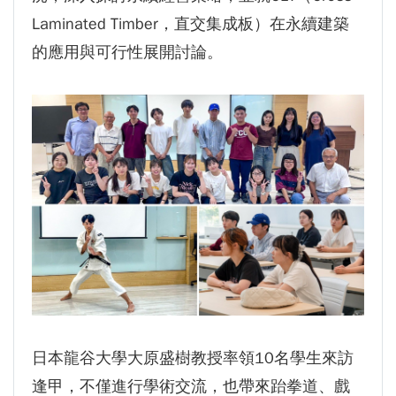
GI Day 2025｜空間資訊技術交流日-跨域感
Laminated Timber，直交集成板）在永續建築
知・智慧行動
的應用與可行性展開討論。
2025.08.31 逢甲大學泰國校友會第13&14屆
會長交接典禮 泰國三日之旅
逢甲大學加東校友會 2025 Aug 31 聚會
逢甲大學泰國校友會45周年慶 暨第13、14屆
會長交接圓滿成功！
逢甲大學泰國校友會 第45週年會員大會 於昭披
耶河舉辦歡迎宴
逢甲資電科技與未來系列演講 10/14 簡良益 董
事長 (掌門精釀啤酒)
日本龍谷大學大原盛樹教授率領10名學生來訪
逢甲，不僅進行學術交流，也帶來跆拳道、戲