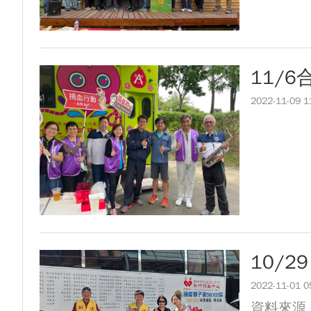
龍谷大學師生來訪逢甲 共同探討永續
【轉載】麗明營造第24屆公益捐血9
傳承逢甲精神！泰國校友會45週年
逢甲大學高承恕董事長演講【世界經濟
逢甲航太系勇奪國防競賽優勝 智慧無
龍谷大學師生來訪逢甲 共同探討永續
GI Day 2025｜空間資訊技術交
傳承逢甲精神！泰國校友會45週年
11/
2025.08.31 逢甲大學泰國校友
逢甲航太系勇奪國防競賽優勝 智慧無
2022-11-09 1
逢甲大學加東校友會 2025 Aug 31
GI Day 2025｜空間資訊技術交
逢甲大學泰國校友會45周年慶 暨第
2025.08.31 逢甲大學泰國校友
逢甲大學泰國校友會 第45週年會員
逢甲大學加東校友會 2025 Aug 31
逢甲資電科技與未來系列演講 10/14
逢甲大學泰國校友會45周年慶 暨第
逢甲大學泰國校友會 第45週年會員
逢甲資電科技與未來系列演講 10/14
10/
2022-11-01 0
資料來源