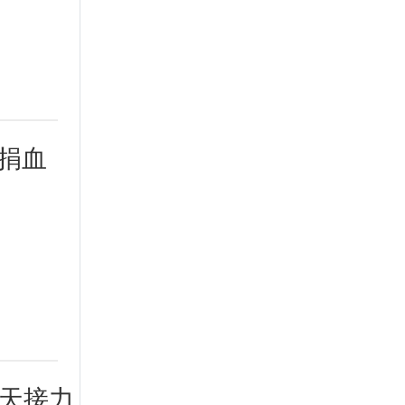
步捐血
3天接力