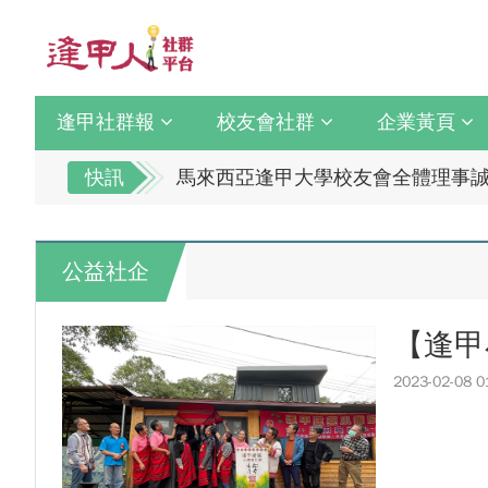
逢甲社群報
校友會社群
企業黃頁
逢甲大學校友總會李明和總會長 獻
快訊
馬來西亞逢甲大學校友會全體理事誠
全校社團博覽會2.0 精彩片段
逢甲大學校友總會李明和總會長 獻
迎接七線齊發！逢甲領航M6大學系
馬來西亞逢甲大學校友會全體理事誠
公益社企
逢甲國貿99級校友 李樺仙 學姐
全校社團博覽會2.0 精彩片段
【逢甲經濟人會訊】9月號出刊
迎接七線齊發！逢甲領航M6大學系
【逢甲
114學年度系所主管會議擘畫未來教
逢甲國貿99級校友 李樺仙 學姐
體育教學中心主任王亭文勇奪「202
【逢甲經濟人會訊】9月號出刊
2023-02-08 0
逢甲大學EMBA舉辦新生共善營 
114學年度系所主管會議擘畫未來教
【轉載】麗明營造第24屆公益捐血9
體育教學中心主任王亭文勇奪「202
逢甲大學高承恕董事長演講【世界經濟
逢甲大學EMBA舉辦新生共善營 