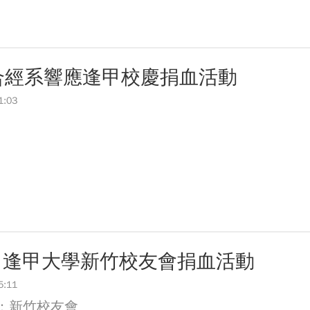
林業與CLT建築發展
月10日登場 歡迎企業踴躍參與
慶 新任會長上任、青年世代接棒注入新動能
新版圖?舊版圖?】--世界500強企業
人機突破GPS限制
林業與CLT建築發展
流日-跨域感知・智慧行動
慶 新任會長上任、青年世代接棒注入新動能
6合經系響應逢甲校慶捐血活動
會第13&14屆會長交接典禮 泰國三日之旅
人機突破GPS限制
1:03
 聚會
流日-跨域感知・智慧行動
13、14屆會長交接圓滿成功！
會第13&14屆會長交接典禮 泰國三日之旅
大會 於昭披耶河舉辦歡迎宴
 聚會
 簡良益 董事長 (掌門精釀啤酒)
13、14屆會長交接圓滿成功！
大會 於昭披耶河舉辦歡迎宴
 簡良益 董事長 (掌門精釀啤酒)
29 逢甲大學新竹校友會捐血活動
5:11
：新竹校友會