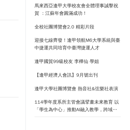
馬來西亞逢甲大學校友會全體理事誠擊祝
賀 ：江蘇年會圓滿成功！
全校社團博覽會2.0 精彩片段
迎接七線齊發！逢甲領航M6大學系統與臺
中捷運共同培育中臺灣捷運人才
逢甲國貿99級校友 李樺仙 學姐
【逢甲經濟人會訊】9月號出刊
逢甲大學社團博覽會 熱音社&弦樂社表演
114學年度系所主管會議擘畫未來教育 以
「學生為中心」推動AI融入教學，跨域研
究育才