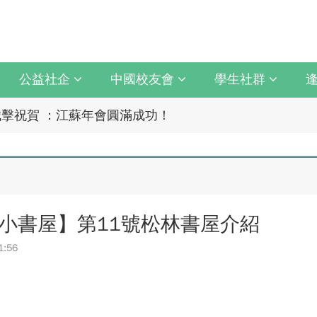
公益社企
中國校友會
學生社群
上最誠摯祝賀江蘇校友分會
擊祝賀 ：江蘇年會圓滿成功！
上最誠摯祝賀江蘇校友分會
統與臺中捷運共同培育中臺灣捷運人才
擊祝賀 ：江蘇年會圓滿成功！
統與臺中捷運共同培育中臺灣捷運人才
小書屋】第11號松林書屋介紹
育 以「學生為中心」推動AI融入教學，跨域研究育才
5 CAPA台灣公開賽」公開女雙冠軍
1:56
以「大好・共善・同樂」開啟學習新旅程
育 以「學生為中心」推動AI融入教學，跨域研究育才
月10日登場 歡迎企業踴躍參與
5 CAPA台灣公開賽」公開女雙冠軍
新版圖?舊版圖?】--世界500強企業
以「大好・共善・同樂」開啟學習新旅程