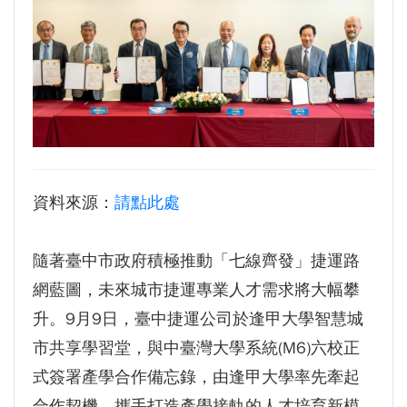
生為中心」推動AI融入教學，跨域研究育才
傳承逢甲精神！泰國校友會45週年慶 新任會長上任、青年世代接棒注入新動能
體育教學中心主任王亭文勇奪「2025 CAPA台
逢甲航太系勇奪國防競賽優勝 智慧無人機突破GPS限制
灣公開賽」公開女雙冠軍
GI Day 2025｜空間資訊技術交流日-跨域感知・智慧行動
逢甲大學EMBA舉辦新生共善營 以「大好・共
2025.08.31 逢甲大學泰國校友會第13&14屆會長交接典禮 泰國三日之旅
逢甲大學加東校友會 2025 Aug 31 聚會
善・同樂」開啟學習新旅程
【轉載】麗明營造第24屆公益捐血9月10日登
逢甲大學泰國校友會45周年慶 暨第13、14屆會長交接圓滿成功！
場 歡迎企業踴躍參與
逢甲大學泰國校友會 第45週年會員大會 於昭披耶河舉辦歡迎宴
資料來源：
請點此處
逢甲大學高承恕董事長演講【世界經濟新版圖?
逢甲資電科技與未來系列演講 10/14 簡良益 董事長 (掌門精釀啤酒)
舊版圖?】--世界500強企業
隨著臺中市政府積極推動「七線齊發」捷運路
龍谷大學師生來訪逢甲 共同探討永續林業與CLT
建築發展
網藍圖，未來城市捷運專業人才需求將大幅攀
傳承逢甲精神！泰國校友會45週年慶 新任會長
升。9月9日，臺中捷運公司於逢甲大學智慧城
上任、青年世代接棒注入新動能
市共享學習堂，與中臺灣大學系統(M6)六校正
逢甲航太系勇奪國防競賽優勝 智慧無人機突破
式簽署產學合作備忘錄，由逢甲大學率先牽起
GPS限制
合作契機，攜手打造產學接軌的人才培育新模