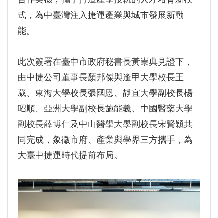
GI Day 2025｜空間資訊技術交流日-跨域感
式，為中臺灣注入捷運產業與城市發展新動
知・智慧行動
能。
2025.08.31 逢甲大學泰國校友會第13&14屆
會長交接典禮 泰國三日之旅
此次簽署在臺中市政府秘書長黃崇典見證下，
逢甲大學加東校友會 2025 Aug 31 聚會
由中捷公司董事長顏邦傑與逢甲大學校長王
逢甲大學泰國校友會45周年慶 暨第13、14屆
葳、東海大學校長張國恩、靜宜大學副校長楊
會長交接圓滿成功！
昭順、亞洲大學副校長施能義、中國醫藥大學
逢甲大學泰國校友會 第45週年會員大會 於昭披
副校長薛博仁及中山醫學大學副校長宋賢穎共
耶河舉辦歡迎宴
同完成，象徵市府、產業與學界三方攜手，為
逢甲資電科技與未來系列演講 10/14 簡良益 董
大臺中捷運時代提前布局。
事長 (掌門精釀啤酒)