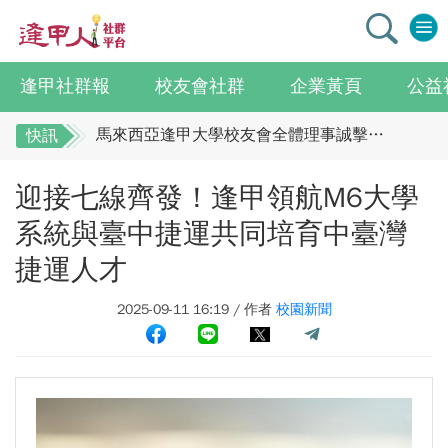
逢甲社群報
校友會社群
企業黃頁
公益
逢甲大學校友總會李明和總會長 獻上最誠摯祝賀江蘇校友分會
馬來西亞逢甲大學校友會全體理事誠擊祝賀 ：江蘇年會圓滿成功！
快訊
全校社團博覽會2.0 精彩片段
逢甲大學校友總會李明和總會長 獻上最誠摯祝
迎接七線齊發！逢甲領航M6大學
賀江蘇校友分會
迎接七線齊發！逢甲領航M6大學系統與臺中捷運共同培育中臺灣捷運人才
逢甲國貿99級校友 李樺仙 學姐
馬來西亞逢甲大學校友會全體理事誠擊祝賀 ：
系統與臺中捷運共同培育中臺灣
【逢甲經濟人會訊】9月號出刊
江蘇年會圓滿成功！
捷運人才
全校社團博覽會2.0 精彩片段
114學年度系所主管會議擘畫未來教育 以「學生為中心」推動AI融入教學，跨域研究育才
2025-09-11 16:19 / 作者
校園新聞
迎接七線齊發！逢甲領航M6大學系統與臺中捷
體育教學中心主任王亭文勇奪「2025 CAPA台灣公開賽」公開女雙冠軍
運共同培育中臺灣捷運人才
逢甲大學EMBA舉辦新生共善營 以「大好・共善・同樂」開啟學習新旅程
逢甲國貿99級校友 李樺仙 學姐
【轉載】麗明營造第24屆公益捐血9月10日登場 歡迎企業踴躍參與
【逢甲經濟人會訊】9月號出刊
逢甲大學高承恕董事長演講【世界經濟新版圖?舊版圖?】--世界500強企業
114學年度系所主管會議擘畫未來教育 以「學
龍谷大學師生來訪逢甲 共同探討永續林業與CLT建築發展