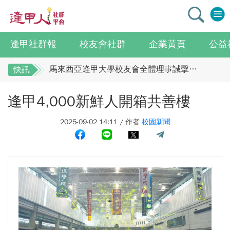
逢甲社群報
校友會社群
企業黃頁
公益
逢甲大學校友總會李明和總會長 獻上最誠摯祝賀江蘇校友分會
馬來西亞逢甲大學校友會全體理事誠擊祝賀 ：江蘇年會圓滿成功！
快訊
全校社團博覽會2.0 精彩片段
逢甲大學校友總會李明和總會長 獻上最誠摯祝
逢甲4,000新鮮人開箱共善樓
賀江蘇校友分會
迎接七線齊發！逢甲領航M6大學系統與臺中捷運共同培育中臺灣捷運人才
逢甲國貿99級校友 李樺仙 學姐
馬來西亞逢甲大學校友會全體理事誠擊祝賀 ：
2025-09-02 14:11 / 作者
校園新聞
【逢甲經濟人會訊】9月號出刊
江蘇年會圓滿成功！
全校社團博覽會2.0 精彩片段
114學年度系所主管會議擘畫未來教育 以「學生為中心」推動AI融入教學，跨域研究育才
迎接七線齊發！逢甲領航M6大學系統與臺中捷
體育教學中心主任王亭文勇奪「2025 CAPA台灣公開賽」公開女雙冠軍
運共同培育中臺灣捷運人才
逢甲大學EMBA舉辦新生共善營 以「大好・共善・同樂」開啟學習新旅程
逢甲國貿99級校友 李樺仙 學姐
【轉載】麗明營造第24屆公益捐血9月10日登場 歡迎企業踴躍參與
【逢甲經濟人會訊】9月號出刊
逢甲大學高承恕董事長演講【世界經濟新版圖?舊版圖?】--世界500強企業
114學年度系所主管會議擘畫未來教育 以「學
龍谷大學師生來訪逢甲 共同探討永續林業與CLT建築發展