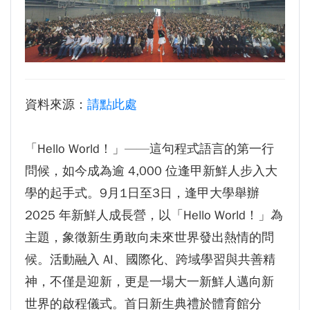
生為中心」推動AI融入教學，跨域研究育才
傳承逢甲精神！泰國校友會45週年慶 新任會長上任、青年世代接棒注入新動能
體育教學中心主任王亭文勇奪「2025 CAPA台
逢甲航太系勇奪國防競賽優勝 智慧無人機突破GPS限制
灣公開賽」公開女雙冠軍
GI Day 2025｜空間資訊技術交流日-跨域感知・智慧行動
逢甲大學EMBA舉辦新生共善營 以「大好・共
2025.08.31 逢甲大學泰國校友會第13&14屆會長交接典禮 泰國三日之旅
逢甲大學加東校友會 2025 Aug 31 聚會
善・同樂」開啟學習新旅程
資料來源：
請點此處
【轉載】麗明營造第24屆公益捐血9月10日登
逢甲大學泰國校友會45周年慶 暨第13、14屆會長交接圓滿成功！
場 歡迎企業踴躍參與
逢甲大學泰國校友會 第45週年會員大會 於昭披耶河舉辦歡迎宴
「Hello World！」——這句程式語言的第一行
逢甲大學高承恕董事長演講【世界經濟新版圖?
逢甲資電科技與未來系列演講 10/14 簡良益 董事長 (掌門精釀啤酒)
問候，如今成為逾 4,000 位逢甲新鮮人步入大
舊版圖?】--世界500強企業
學的起手式。9月1日至3日，逢甲大學舉辦
龍谷大學師生來訪逢甲 共同探討永續林業與CLT
2025 年新鮮人成長營，以「Hello World！」為
建築發展
主題，象徵新生勇敢向未來世界發出熱情的問
傳承逢甲精神！泰國校友會45週年慶 新任會長
候。活動融入 AI、國際化、跨域學習與共善精
上任、青年世代接棒注入新動能
神，不僅是迎新，更是一場大一新鮮人邁向新
逢甲航太系勇奪國防競賽優勝 智慧無人機突破
GPS限制
世界的啟程儀式。首日新生典禮於體育館分