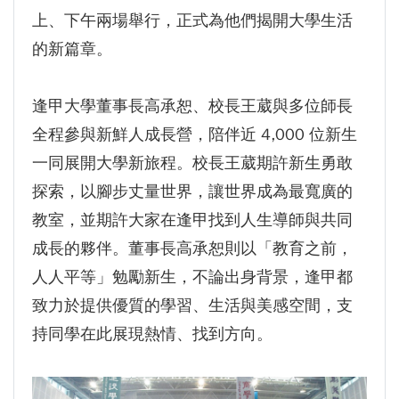
GI Day 2025｜空間資訊技術交流日-跨域感
上、下午兩場舉行，正式為他們揭開大學生活
知・智慧行動
的新篇章。
2025.08.31 逢甲大學泰國校友會第13&14屆
會長交接典禮 泰國三日之旅
逢甲大學董事長高承恕、校長王葳與多位師長
逢甲大學加東校友會 2025 Aug 31 聚會
全程參與新鮮人成長營，陪伴近 4,000 位新生
逢甲大學泰國校友會45周年慶 暨第13、14屆
一同展開大學新旅程。校長王葳期許新生勇敢
會長交接圓滿成功！
探索，以腳步丈量世界，讓世界成為最寬廣的
逢甲大學泰國校友會 第45週年會員大會 於昭披
教室，並期許大家在逢甲找到人生導師與共同
耶河舉辦歡迎宴
成長的夥伴。董事長高承恕則以「教育之前，
逢甲資電科技與未來系列演講 10/14 簡良益 董
人人平等」勉勵新生，不論出身背景，逢甲都
事長 (掌門精釀啤酒)
致力於提供優質的學習、生活與美感空間，支
持同學在此展現熱情、找到方向。