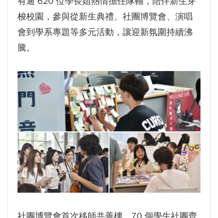
有逾 620 位學長姐熱情擔任隊輔，陪伴新生穿
梭校園，參與從新生典禮、社團博覽會、演唱
會到學系專題等多元活動，讓迎新氛圍持續沸
騰。
社團博覽會首次移師共善樓，70 個學生社團齊