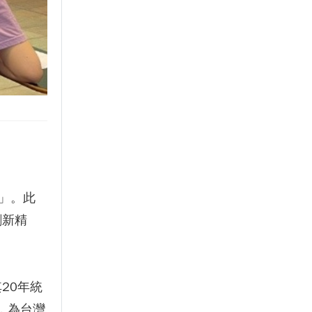
」。此
創新精
20年統
，為台灣