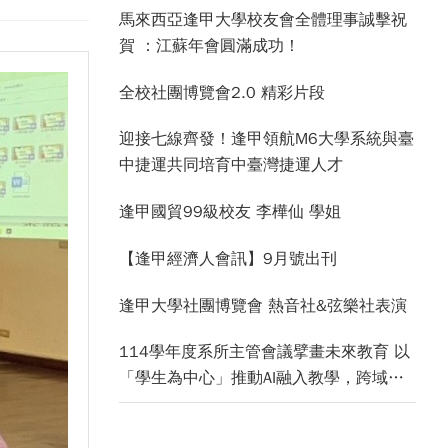
馬來西亞逢甲大學校友會全體理事誠擊祝
賀 ：江蘇年會圓滿成功！
全校社團博覽會2.0 精彩片段
迎接七線齊發！逢甲領航M6大學系統與臺
中捷運共同培育中臺灣捷運人才
逢甲國貿99級校友 李樺仙 學姐
【逢甲經濟人會訊】9月號出刊
逢甲大學社團博覽會 熱音社&弦樂社表演
114學年度系所主管會議擘畫未來教育 以
「學生為中心」推動AI融入教學，跨域研
究育才