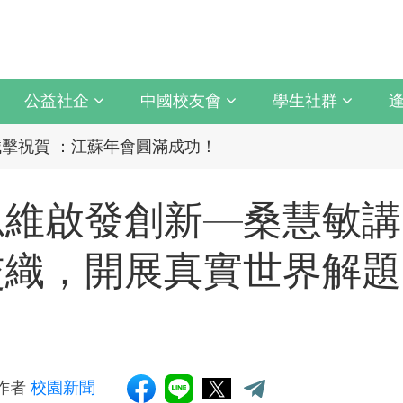
公益社企
中國校友會
學生社群
上最誠摯祝賀江蘇校友分會
擊祝賀 ：江蘇年會圓滿成功！
上最誠摯祝賀江蘇校友分會
統與臺中捷運共同培育中臺灣捷運人才
擊祝賀 ：江蘇年會圓滿成功！
思維啟發創新—桑慧敏講
統與臺中捷運共同培育中臺灣捷運人才
交織，開展真實世界解題
育 以「學生為中心」推動AI融入教學，跨域研究育才
5 CAPA台灣公開賽」公開女雙冠軍
以「大好・共善・同樂」開啟學習新旅程
育 以「學生為中心」推動AI融入教學，跨域研究育才
月10日登場 歡迎企業踴躍參與
5 CAPA台灣公開賽」公開女雙冠軍
/ 作者
校園新聞
新版圖?舊版圖?】--世界500強企業
以「大好・共善・同樂」開啟學習新旅程