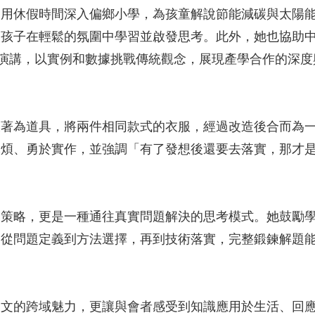
利用休假時間深入偏鄉小學，為孩童解說節能減碳與太陽
讓孩子在輕鬆的氛圍中學習並啟發思考。此外，她也協助
實地演講，以實例和數據挑戰傳統觀念，展現產學合作的深度
衣著為道具，將兩件相同款式的衣服，經過改造後合而為
麻煩、勇於實作，並強調「有了發想後還要去落實，那才
習策略，更是一種通往真實問題解決的思考模式。她鼓勵
，從問題定義到方法選擇，再到技術落實，完整鍛鍊解題
人文的跨域魅力，更讓與會者感受到知識應用於生活、回