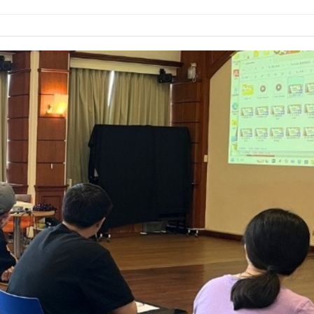
林業與CLT建築發展
月10日登場 歡迎企業踴躍參與
慶 新任會長上任、青年世代接棒注入新動能
新版圖?舊版圖?】--世界500強企業
人機突破GPS限制
林業與CLT建築發展
流日-跨域感知・智慧行動
慶 新任會長上任、青年世代接棒注入新動能
會第13&14屆會長交接典禮 泰國三日之旅
人機突破GPS限制
 聚會
流日-跨域感知・智慧行動
13、14屆會長交接圓滿成功！
會第13&14屆會長交接典禮 泰國三日之旅
大會 於昭披耶河舉辦歡迎宴
 聚會
 簡良益 董事長 (掌門精釀啤酒)
13、14屆會長交接圓滿成功！
大會 於昭披耶河舉辦歡迎宴
 簡良益 董事長 (掌門精釀啤酒)