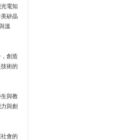
能光電知
中美矽晶
與溫
一，創造
是技術的
學生與教
能力與創
應社會的