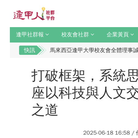
逢甲社群報
校友會社群
企業黃頁
逢甲大學校友總會李明和總會長 獻
馬來西亞逢甲大學校友會全體理事誠
快訊
全校社團博覽會2.0 精彩片段
逢甲大學校友總會李明和總會長 獻
迎接七線齊發！逢甲領航M6大學系
馬來西亞逢甲大學校友會全體理事誠
打破框架，系統
逢甲國貿99級校友 李樺仙 學姐
全校社團博覽會2.0 精彩片段
【逢甲經濟人會訊】9月號出刊
迎接七線齊發！逢甲領航M6大學系
座以科技與人文
114學年度系所主管會議擘畫未來教
逢甲國貿99級校友 李樺仙 學姐
之道
體育教學中心主任王亭文勇奪「202
【逢甲經濟人會訊】9月號出刊
逢甲大學EMBA舉辦新生共善營 
114學年度系所主管會議擘畫未來教
【轉載】麗明營造第24屆公益捐血9
體育教學中心主任王亭文勇奪「202
2025-06-18 16:58 
逢甲大學高承恕董事長演講【世界經濟
逢甲大學EMBA舉辦新生共善營 