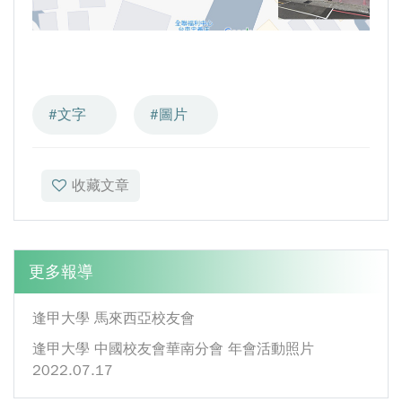
GI Day 2025｜空間資訊技術交流日-跨域感
知・智慧行動
2025.08.31 逢甲大學泰國校友會第13&14屆
會長交接典禮 泰國三日之旅
#文字
#圖片
逢甲大學加東校友會 2025 Aug 31 聚會
逢甲大學泰國校友會45周年慶 暨第13、14屆
會長交接圓滿成功！
收藏文章
逢甲大學泰國校友會 第45週年會員大會 於昭披
耶河舉辦歡迎宴
逢甲資電科技與未來系列演講 10/14 簡良益 董
更多報導
事長 (掌門精釀啤酒)
逢甲大學 馬來西亞校友會
逢甲大學 中國校友會華南分會 年會活動照片
2022.07.17