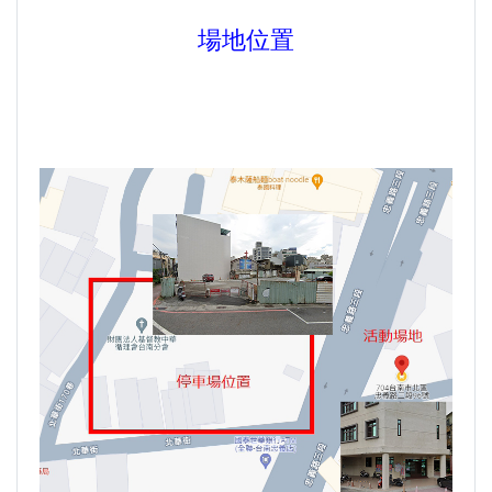
生為中心」推動AI融入教學，跨域研究育才
傳承逢甲精神！泰國校友會45週年慶 新任會長上任、青年世代接棒注入新動能
場地位置
體育教學中心主任王亭文勇奪「2025 CAPA台
逢甲航太系勇奪國防競賽優勝 智慧無人機突破GPS限制
灣公開賽」公開女雙冠軍
GI Day 2025｜空間資訊技術交流日-跨域感知・智慧行動
逢甲大學EMBA舉辦新生共善營 以「大好・共
2025.08.31 逢甲大學泰國校友會第13&14屆會長交接典禮 泰國三日之旅
逢甲大學加東校友會 2025 Aug 31 聚會
善・同樂」開啟學習新旅程
【轉載】麗明營造第24屆公益捐血9月10日登
逢甲大學泰國校友會45周年慶 暨第13、14屆會長交接圓滿成功！
場 歡迎企業踴躍參與
逢甲大學泰國校友會 第45週年會員大會 於昭披耶河舉辦歡迎宴
逢甲大學高承恕董事長演講【世界經濟新版圖?
逢甲資電科技與未來系列演講 10/14 簡良益 董事長 (掌門精釀啤酒)
舊版圖?】--世界500強企業
龍谷大學師生來訪逢甲 共同探討永續林業與CLT
建築發展
傳承逢甲精神！泰國校友會45週年慶 新任會長
上任、青年世代接棒注入新動能
逢甲航太系勇奪國防競賽優勝 智慧無人機突破
GPS限制