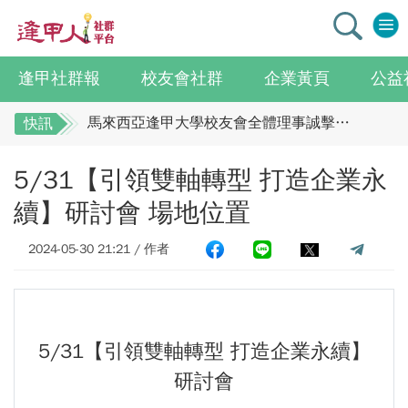
逢甲社群報
校友會社群
企業黃頁
公益
逢甲大學校友總會李明和總會長 獻上最誠摯祝賀江蘇校友分會
馬來西亞逢甲大學校友會全體理事誠擊祝賀 ：江蘇年會圓滿成功！
快訊
全校社團博覽會2.0 精彩片段
逢甲大學校友總會李明和總會長 獻上最誠摯祝
5/31【引領雙軸轉型 打造企業永
賀江蘇校友分會
迎接七線齊發！逢甲領航M6大學系統與臺中捷運共同培育中臺灣捷運人才
逢甲國貿99級校友 李樺仙 學姐
馬來西亞逢甲大學校友會全體理事誠擊祝賀 ：
續】研討會 場地位置
【逢甲經濟人會訊】9月號出刊
江蘇年會圓滿成功！
2024-05-30 21:21 / 作者
全校社團博覽會2.0 精彩片段
114學年度系所主管會議擘畫未來教育 以「學生為中心」推動AI融入教學，跨域研究育才
迎接七線齊發！逢甲領航M6大學系統與臺中捷
體育教學中心主任王亭文勇奪「2025 CAPA台灣公開賽」公開女雙冠軍
運共同培育中臺灣捷運人才
逢甲大學EMBA舉辦新生共善營 以「大好・共善・同樂」開啟學習新旅程
逢甲國貿99級校友 李樺仙 學姐
【轉載】麗明營造第24屆公益捐血9月10日登場 歡迎企業踴躍參與
5/31【引領雙軸轉型 打造企業永續】
【逢甲經濟人會訊】9月號出刊
逢甲大學高承恕董事長演講【世界經濟新版圖?舊版圖?】--世界500強企業
研討會
114學年度系所主管會議擘畫未來教育 以「學
龍谷大學師生來訪逢甲 共同探討永續林業與CLT建築發展