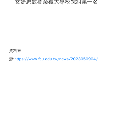
女婕思競賽榮獲大專校院組第一名
生為中心」推動AI融入教學，跨域研究育才
傳承逢甲精神！泰國校友會45週年慶 新任會長上任、青年世代接棒注入新動能
體育教學中心主任王亭文勇奪「2025 CAPA台
逢甲航太系勇奪國防競賽優勝 智慧無人機突破GPS限制
灣公開賽」公開女雙冠軍
GI Day 2025｜空間資訊技術交流日-跨域感知・智慧行動
逢甲大學EMBA舉辦新生共善營 以「大好・共
2025.08.31 逢甲大學泰國校友會第13&14屆會長交接典禮 泰國三日之旅
逢甲大學加東校友會 2025 Aug 31 聚會
善・同樂」開啟學習新旅程
【轉載】麗明營造第24屆公益捐血9月10日登
逢甲大學泰國校友會45周年慶 暨第13、14屆會長交接圓滿成功！
場 歡迎企業踴躍參與
逢甲大學泰國校友會 第45週年會員大會 於昭披耶河舉辦歡迎宴
資料來
逢甲大學高承恕董事長演講【世界經濟新版圖?
逢甲資電科技與未來系列演講 10/14 簡良益 董事長 (掌門精釀啤酒)
源:
https://www.fcu.edu.tw/news/2023050904/
舊版圖?】--世界500強企業
龍谷大學師生來訪逢甲 共同探討永續林業與CLT
建築發展
傳承逢甲精神！泰國校友會45週年慶 新任會長
上任、青年世代接棒注入新動能
逢甲航太系勇奪國防競賽優勝 智慧無人機突破
GPS限制