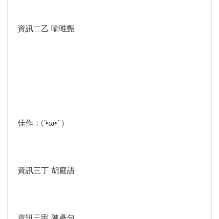
資訊二乙 喻唯甄
佳作：( ̆•ω• ̆ )
資訊三丁 胡庭語
資訊三甲 陳彥勻