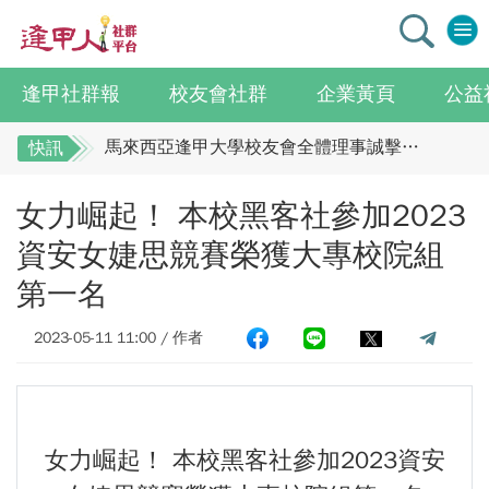
逢甲社群報
校友會社群
企業黃頁
公益
逢甲大學校友總會李明和總會長 獻上最誠摯祝賀江蘇校友分會
馬來西亞逢甲大學校友會全體理事誠擊祝賀 ：江蘇年會圓滿成功！
快訊
全校社團博覽會2.0 精彩片段
逢甲大學校友總會李明和總會長 獻上最誠摯祝
女力崛起！ 本校黑客社參加2023
賀江蘇校友分會
迎接七線齊發！逢甲領航M6大學系統與臺中捷運共同培育中臺灣捷運人才
逢甲國貿99級校友 李樺仙 學姐
馬來西亞逢甲大學校友會全體理事誠擊祝賀 ：
資安女婕思競賽榮獲大專校院組
【逢甲經濟人會訊】9月號出刊
江蘇年會圓滿成功！
第一名
全校社團博覽會2.0 精彩片段
114學年度系所主管會議擘畫未來教育 以「學生為中心」推動AI融入教學，跨域研究育才
2023-05-11 11:00 / 作者
迎接七線齊發！逢甲領航M6大學系統與臺中捷
體育教學中心主任王亭文勇奪「2025 CAPA台灣公開賽」公開女雙冠軍
運共同培育中臺灣捷運人才
逢甲大學EMBA舉辦新生共善營 以「大好・共善・同樂」開啟學習新旅程
逢甲國貿99級校友 李樺仙 學姐
【轉載】麗明營造第24屆公益捐血9月10日登場 歡迎企業踴躍參與
【逢甲經濟人會訊】9月號出刊
逢甲大學高承恕董事長演講【世界經濟新版圖?舊版圖?】--世界500強企業
女力崛起！ 本校黑客社參加2023資安
114學年度系所主管會議擘畫未來教育 以「學
龍谷大學師生來訪逢甲 共同探討永續林業與CLT建築發展