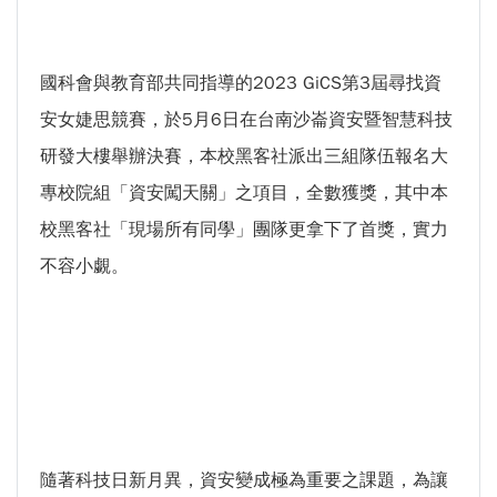
GI Day 2025｜空間資訊技術交流日-跨域感
知・智慧行動
國科會與教育部共同指導的2023 GiCS第3屆尋找資
2025.08.31 逢甲大學泰國校友會第13&14屆
安女婕思競賽，於5月6日在台南沙崙資安暨智慧科技
會長交接典禮 泰國三日之旅
逢甲大學加東校友會 2025 Aug 31 聚會
研發大樓舉辦決賽，本校黑客社派出三組隊伍報名大
逢甲大學泰國校友會45周年慶 暨第13、14屆
專校院組「資安闖天關」之項目，全數獲獎，其中本
會長交接圓滿成功！
校黑客社「現場所有同學」團隊更拿下了首獎，實力
逢甲大學泰國校友會 第45週年會員大會 於昭披
不容小覷。
耶河舉辦歡迎宴
逢甲資電科技與未來系列演講 10/14 簡良益 董
事長 (掌門精釀啤酒)
隨著科技日新月異，資安變成極為重要之課題，為讓